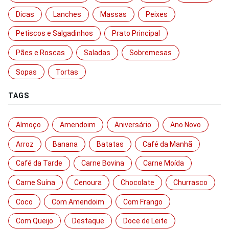
Dicas
Lanches
Massas
Peixes
Petiscos e Salgadinhos
Prato Principal
Pães e Roscas
Saladas
Sobremesas
Sopas
Tortas
TAGS
Almoço
Amendoim
Aniversário
Ano Novo
Arroz
Banana
Batatas
Café da Manhã
Café da Tarde
Carne Bovina
Carne Moída
Carne Suína
Cenoura
Chocolate
Churrasco
Coco
Com Amendoim
Com Frango
Com Queijo
Destaque
Doce de Leite