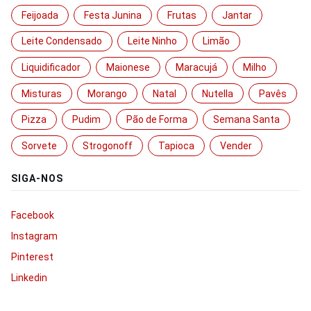
Feijoada
Festa Junina
Frutas
Jantar
Leite Condensado
Leite Ninho
Limão
Liquidificador
Maionese
Maracujá
Milho
Misturas
Morango
Natal
Nutella
Pavês
Pizza
Pudim
Pão de Forma
Semana Santa
Sorvete
Strogonoff
Tapioca
Vender
SIGA-NOS
Facebook
Instagram
Pinterest
Linkedin