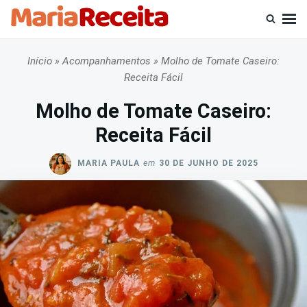
Skip
Busca
to
por:
content
Início
»
Acompanhamentos
»
Molho de Tomate Caseiro:
Receita Fácil
Molho de Tomate Caseiro:
Receita Fácil
MARIA PAULA
em
30 DE JUNHO DE 2025