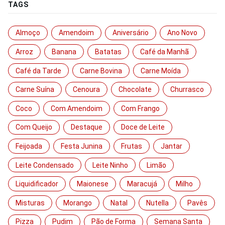
TAGS
Almoço
Amendoim
Aniversário
Ano Novo
Arroz
Banana
Batatas
Café da Manhã
Café da Tarde
Carne Bovina
Carne Moída
Carne Suína
Cenoura
Chocolate
Churrasco
Coco
Com Amendoim
Com Frango
Com Queijo
Destaque
Doce de Leite
Feijoada
Festa Junina
Frutas
Jantar
Leite Condensado
Leite Ninho
Limão
Liquidificador
Maionese
Maracujá
Milho
Misturas
Morango
Natal
Nutella
Pavês
Pizza
Pudim
Pão de Forma
Semana Santa