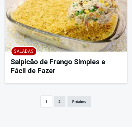
SALADAS
Salpicão de Frango Simples e
Fácil de Fazer
1
2
Próximo
Paginação
de
posts