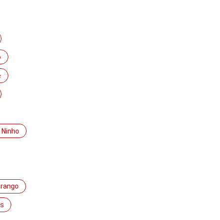
o
e
e Ninho
rango
s