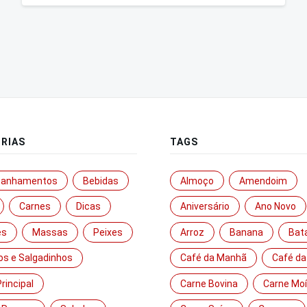
RIAS
TAGS
anhamentos
Bebidas
Almoço
Amendoim
Carnes
Dicas
Aniversário
Ano Novo
es
Massas
Peixes
Arroz
Banana
Bat
os e Salgadinhos
Café da Manhã
Café da
rincipal
Carne Bovina
Carne Mo