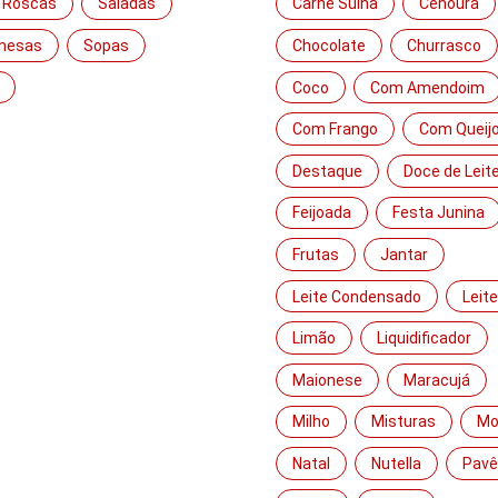
 Roscas
Saladas
Carne Suína
Cenoura
mesas
Sopas
Chocolate
Churrasco
Coco
Com Amendoim
Com Frango
Com Queij
Destaque
Doce de Leit
Feijoada
Festa Junina
Frutas
Jantar
Leite Condensado
Leit
Limão
Liquidificador
Maionese
Maracujá
Milho
Misturas
Mo
Natal
Nutella
Pavê