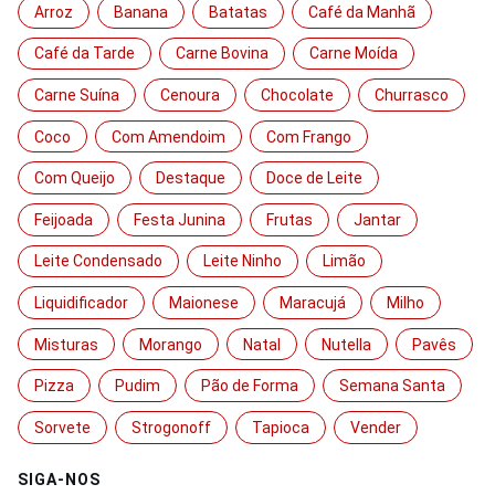
Arroz
Banana
Batatas
Café da Manhã
Café da Tarde
Carne Bovina
Carne Moída
Carne Suína
Cenoura
Chocolate
Churrasco
Coco
Com Amendoim
Com Frango
Com Queijo
Destaque
Doce de Leite
Feijoada
Festa Junina
Frutas
Jantar
Leite Condensado
Leite Ninho
Limão
Liquidificador
Maionese
Maracujá
Milho
Misturas
Morango
Natal
Nutella
Pavês
Pizza
Pudim
Pão de Forma
Semana Santa
Sorvete
Strogonoff
Tapioca
Vender
SIGA-NOS