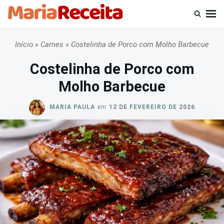
Skip
Busca
to
por:
content
Início
»
Carnes
»
Costelinha de Porco com Molho Barbecue
Costelinha de Porco com
Molho Barbecue
MARIA PAULA
em
12 DE FEVEREIRO DE 2026