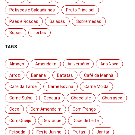
Petiscos e Salgadinhos
Prato Principal
Pães e Roscas
Saladas
Sobremesas
Sopas
Tortas
TAGS
Almoço
Amendoim
Aniversário
Ano Novo
Arroz
Banana
Batatas
Café da Manhã
Café da Tarde
Carne Bovina
Carne Moída
Carne Suína
Cenoura
Chocolate
Churrasco
Coco
Com Amendoim
Com Frango
Com Queijo
Destaque
Doce de Leite
Feijoada
Festa Junina
Frutas
Jantar