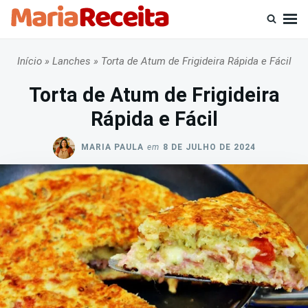
Skip
Busca
to
por:
content
Início
»
Lanches
»
Torta de Atum de Frigideira Rápida e Fácil
Torta de Atum de Frigideira
Rápida e Fácil
MARIA PAULA
em
8 DE JULHO DE 2024