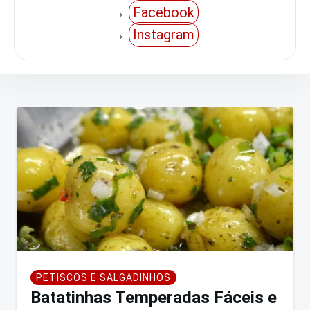
→
Facebook
→
Instagram
Navegação
de
Post
PETISCOS E SALGADINHOS
Batatinhas Temperadas Fáceis e