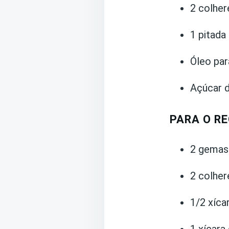
2 colhe
1 pitada
Óleo para
Açúcar d
PARA O RE
2 gemas
2 colher
1/2 xíca