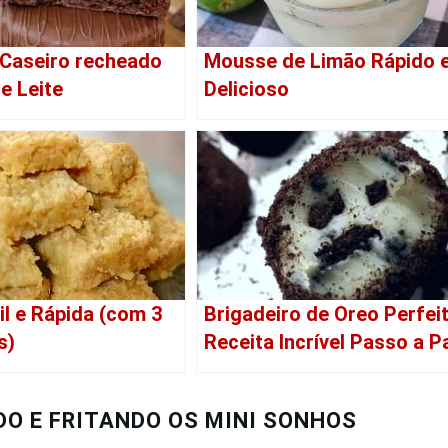
 Caseiro recheado
Mousse de Limão Rápido 
e Leite
Delicioso
l e Rápida (com 3
Brigadeiro de Oreo Perfeit
s)
Receita Incrível Passo a 
O E FRITANDO OS MINI SONHOS