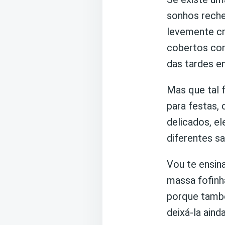
sonhos rech
levemente cr
cobertos com
das tardes em
Mas que tal 
para festas, 
delicados, e
diferentes s
Vou te ensin
massa fofinh
porque també
deixá-la aind