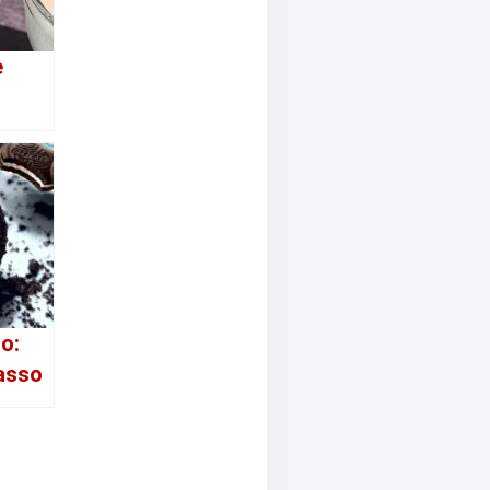
e
o:
Passo