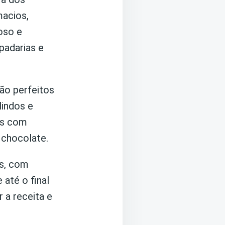
acios,
oso e
padarias e
são perfeitos
lindos e
os com
 chocolate.
os, com
até o final
 a receita e