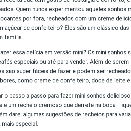
eados. Quem nunca experimentou aqueles sonhos m
ocantes por fora, recheados com um creme delici
 açúcar de confeiteiro? Eles são um clássico das 
 família.
fazer essa delícia em versão mini? Os mini sonhos 
cafés especiais ou até para vender. Além de serem 
les são super fáceis de fazer e podem ser rechead
abores, como creme de confeiteiro, doce de leite e
ar o passo a passo para fazer mini sonhos delicios
a e um recheio cremoso que derrete na boca. Fique 
m darei algumas sugestões de recheios para variar
a mais especial.