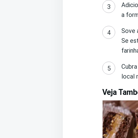
Adici
a for
Sove a
Se es
farin
Cubra
local
Veja Tam