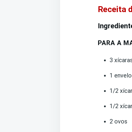
Receita 
Ingredient
PARA A M
3 xícaras
1 envelo
1/2 xíca
1/2 xíca
2 ovos