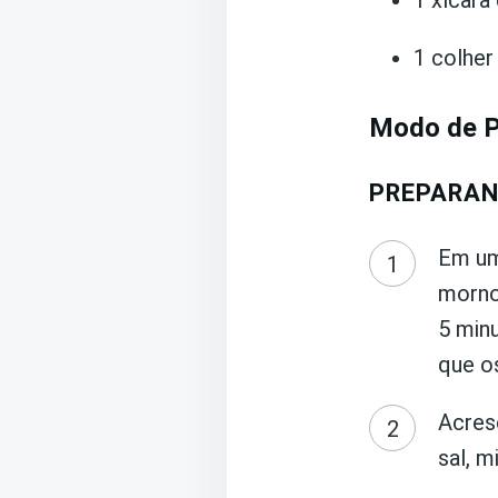
1 xícara 
1 colher
Modo de P
PREPARAN
Em um
morno
5 min
que o
Acresc
sal, 