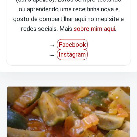
ou aprendendo uma receitinha nova e
gosto de compartilhar aqui no meu site e
redes sociais. Mais
sobre mim aqui
.
→
Facebook
→
Instagram
Navegação
de
Post