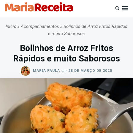
Skip
Busca
to
por:
content
Início
»
Acompanhamentos
»
Bolinhos de Arroz Fritos Rápidos
e muito Saborosos
Bolinhos de Arroz Fritos
Rápidos e muito Saborosos
MARIA PAULA
em
28 DE MARÇO DE 2025