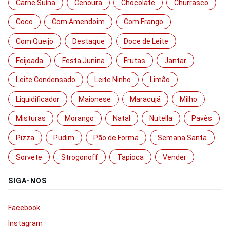
Carne Suína
Cenoura
Chocolate
Churrasco
Coco
Com Amendoim
Com Frango
Com Queijo
Destaque
Doce de Leite
Feijoada
Festa Junina
Frutas
Jantar
Leite Condensado
Leite Ninho
Limão
Liquidificador
Maionese
Maracujá
Milho
Misturas
Morango
Natal
Nutella
Pavês
Pizza
Pudim
Pão de Forma
Semana Santa
Sorvete
Strogonoff
Tapioca
Vender
SIGA-NOS
Facebook
Instagram