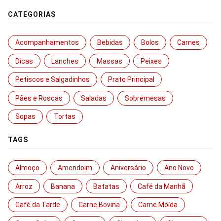
CATEGORIAS
Acompanhamentos
Bebidas
Bolos
Carnes
Dicas
Lanches
Massas
Peixes
Petiscos e Salgadinhos
Prato Principal
Pães e Roscas
Saladas
Sobremesas
Sopas
Tortas
TAGS
Almoço
Amendoim
Aniversário
Ano Novo
Arroz
Banana
Batatas
Café da Manhã
Café da Tarde
Carne Bovina
Carne Moída