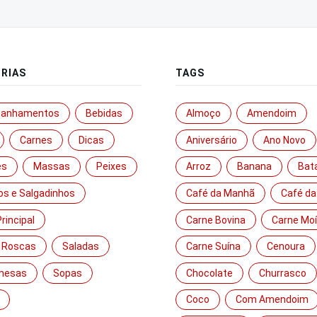
RIAS
TAGS
anhamentos
Bebidas
Almoço
Amendoim
Carnes
Dicas
Aniversário
Ano Novo
es
Massas
Peixes
Arroz
Banana
Bat
os e Salgadinhos
Café da Manhã
Café da
rincipal
Carne Bovina
Carne Mo
 Roscas
Saladas
Carne Suína
Cenoura
mesas
Sopas
Chocolate
Churrasco
Coco
Com Amendoim