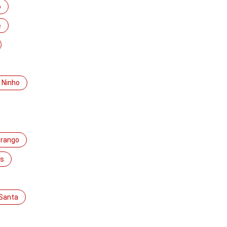
o
e
e Ninho
rango
s
Santa