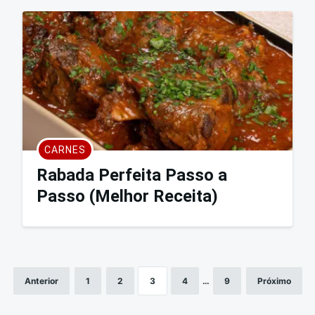
CARNES
Rabada Perfeita Passo a
Passo (Melhor Receita)
Anterior
1
2
3
4
…
9
Próximo