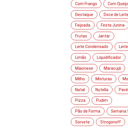
Com Frango
Com Queij
Destaque
Doce de Leit
Feijoada
Festa Junina
Frutas
Jantar
Leite Condensado
Leit
Limão
Liquidificador
Maionese
Maracujá
Milho
Misturas
Mo
Natal
Nutella
Pavê
Pizza
Pudim
Pão de Forma
Semana 
Sorvete
Strogonoff