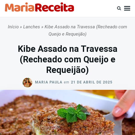
Skip
Busca
to
por:
content
Início
»
Lanches
»
Kibe Assado na Travessa (Recheado com
Queijo e Requeijão)
Kibe Assado na Travessa
(Recheado com Queijo e
Requeijão)
MARIA PAULA
em
21 DE ABRIL DE 2025