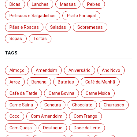
Dicas
Lanches
Massas
Peixes
Petiscos e Salgadinhos
Prato Principal
Pães e Roscas
Saladas
Sobremesas
Sopas
Tortas
TAGS
Almoço
Amendoim
Aniversário
Ano Novo
Arroz
Banana
Batatas
Café da Manhã
Café da Tarde
Carne Bovina
Carne Moída
Carne Suína
Cenoura
Chocolate
Churrasco
Coco
Com Amendoim
Com Frango
Com Queijo
Destaque
Doce de Leite