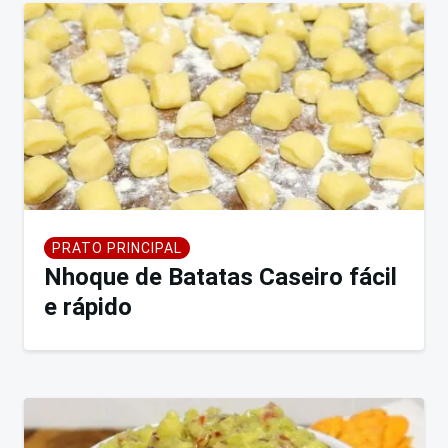
de
Post
PRATO PRINCIPAL
Nhoque de Batatas Caseiro fácil
e rápido