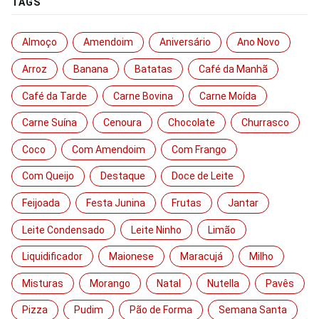
TAGS
Almoço
Amendoim
Aniversário
Ano Novo
Arroz
Banana
Batatas
Café da Manhã
Café da Tarde
Carne Bovina
Carne Moída
Carne Suína
Cenoura
Chocolate
Churrasco
Coco
Com Amendoim
Com Frango
Com Queijo
Destaque
Doce de Leite
Feijoada
Festa Junina
Frutas
Jantar
Leite Condensado
Leite Ninho
Limão
Liquidificador
Maionese
Maracujá
Milho
Misturas
Morango
Natal
Nutella
Pavês
Pizza
Pudim
Pão de Forma
Semana Santa