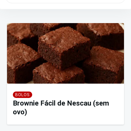
Navegação
de
Post
BOLOS
Brownie Fácil de Nescau (sem
ovo)