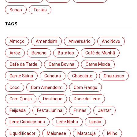
Sopas
Tortas
TAGS
Almoço
Amendoim
Aniversário
Ano Novo
Arroz
Banana
Batatas
Café da Manhã
Café da Tarde
Carne Bovina
Carne Moída
Carne Suína
Cenoura
Chocolate
Churrasco
Coco
Com Amendoim
Com Frango
Com Queijo
Destaque
Doce de Leite
Feijoada
Festa Junina
Frutas
Jantar
Leite Condensado
Leite Ninho
Limão
Liquidificador
Maionese
Maracujá
Milho