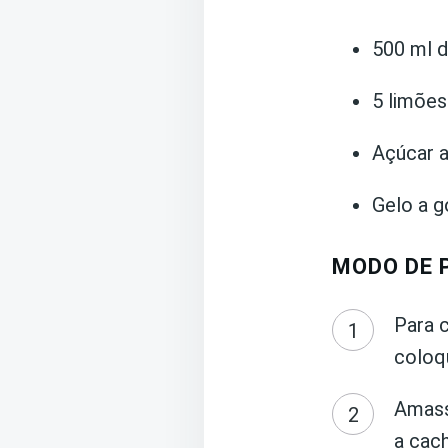
500 ml d
5 limões
Açúcar 
Gelo a g
MODO DE 
Para 
coloq
Amass
a cac