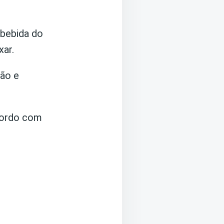
 bebida do
xar.
mão e
cordo com