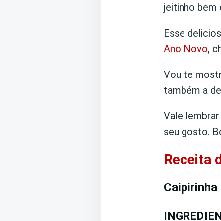
jeitinho bem 
Esse delicio
Ano Novo
, c
Vou te mostra
também a de
Vale lembrar
seu gosto. Bo
Receita d
Caipirinha
INGREDIE