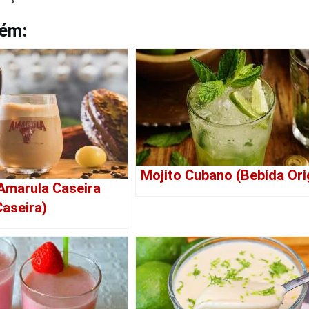
bém:
Mojito Cubano (Bebida Ori
Amarula Caseira
Caseira)