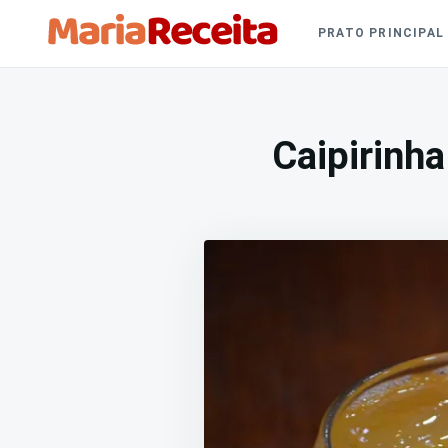
Skip
Busca
PRATO PRINCIPAL
to
por:
content
Caipirinha